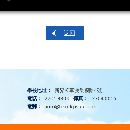
返回
學校地址：
新界將軍澳集福路4號
電話：
2701 9803
傳真：
2704 0066
電郵：
info@hkmlcps.edu.hk