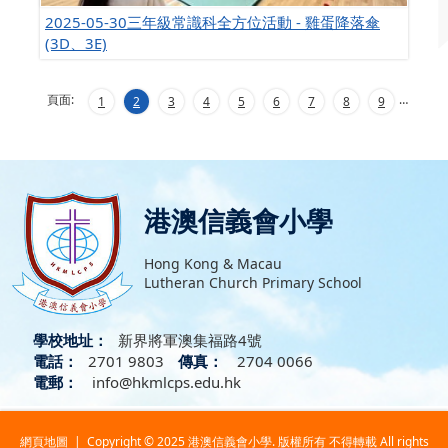
2025-05-30三年級常識科全方位活動 - 雞蛋降落傘
(3D、3E)
頁面:
…
1
2
3
4
5
6
7
8
9
港澳信義會小學
Hong Kong & Macau
Lutheran Church Primary School
學校地址：
新界將軍澳集福路4號
電話：
2701 9803
傳真：
2704 0066
電郵：
info@hkmlcps.edu.hk
網頁地圖
| Copyright © 2025 港澳信義會小學. 版權所有 不得轉載 All rights