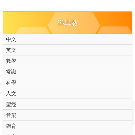
學與教
中文
英文
數學
常識
科學
人文
聖經
音樂
體育