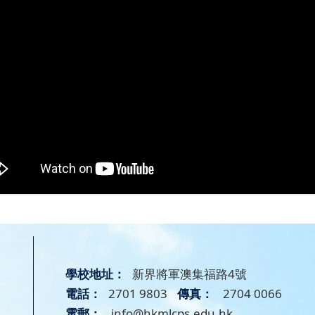
學校地址：
新界將軍澳集福路4號
電話：
2701 9803
傳真：
2704 0066
電郵：
info@hkmlcps.edu.hk