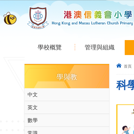
學校概覽
管理與組織
首頁
學與教
科
中文
英文
數學
常識