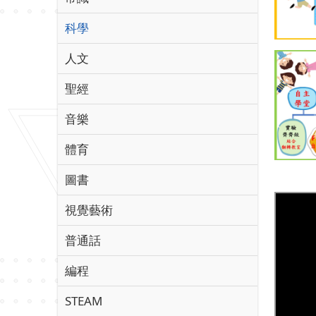
科學
人文
聖經
音樂
體育
圖書
視覺藝術
普通話
編程
STEAM