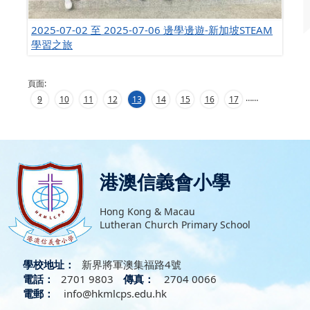
2025-07-02 至 2025-07-06 邊學邊遊-新加坡STEAM
學習之旅
頁面:
…
…
9
10
11
12
13
14
15
16
17
港澳信義會小學
Hong Kong & Macau
Lutheran Church Primary School
學校地址：
新界將軍澳集福路4號
電話：
2701 9803
傳真：
2704 0066
電郵：
info@hkmlcps.edu.hk