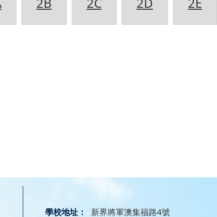
A
2B
2C
2D
2E
學校地址：
新界將軍澳集福路4號