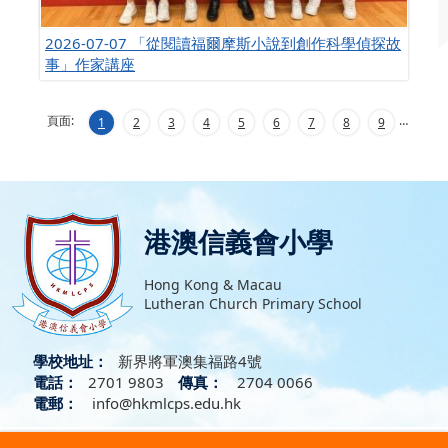
2026-07-07 「從閱讀福爾摩斯小說到創作科學偵探故
事」作家講座
頁面:
…
1
2
3
4
5
6
7
8
9
港澳信義會小學
Hong Kong & Macau
Lutheran Church Primary School
學校地址：
新界將軍澳集福路4號
電話：
2701 9803
傳真：
2704 0066
電郵：
info@hkmlcps.edu.hk