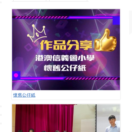
懷舊公仔紙