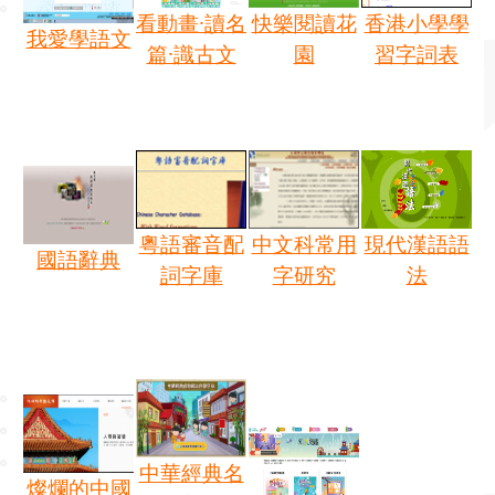
看動畫·讀名
快樂閱讀花
香港小學學
我愛學語文
篇·識古文
園
習字詞表
粵語審音配
中文科常用
現代漢語語
國語辭典
詞字庫
字研究
法
中華經典名
燦爛的中國