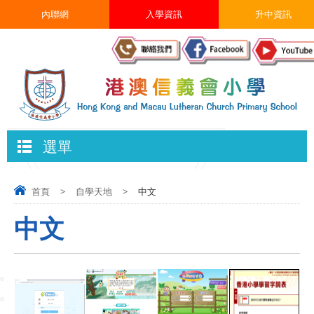
內聯網
入學資訊
升中資訊
選單
首頁
>
自學天地
>
中文
中文