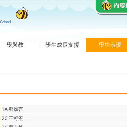
學與教
學生成長支援
學生表現
1A 鄭頌言
2C 王籽澄