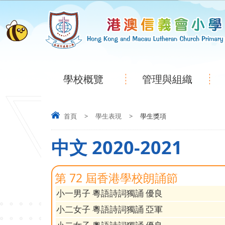
學校概覽
管理與組織
首頁
>
學生表現
>
學生獎項
中文 2020-2021
第 72 屆香港學校朗誦節
小一男子 粵語詩詞獨誦 優良
小二女子 粵語詩詞獨誦 亞軍