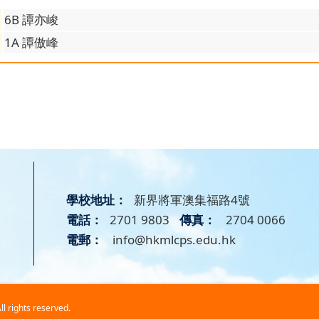
6B 譚亦峻
1A 譚傲峰
學校地址：
新界將軍澳集福路4號
電話：
2701 9803
傳真：
2704 0066
電郵：
info@hkmlcps.edu.hk
ghts reserved.