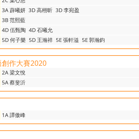
2C 葉心悠
3A 薜曦妍
3D 高栩昕
3D 李宛盈
3B 范熙藍
4D 伍甄陶
4D 石曦允
5D 何子樂
5D 王瀚祥
5E 張軒溢
5E 郭瀚鈞
創作大賽2020
2A 梁文悅
5A 蔡斐沂
1A 譚傲峰