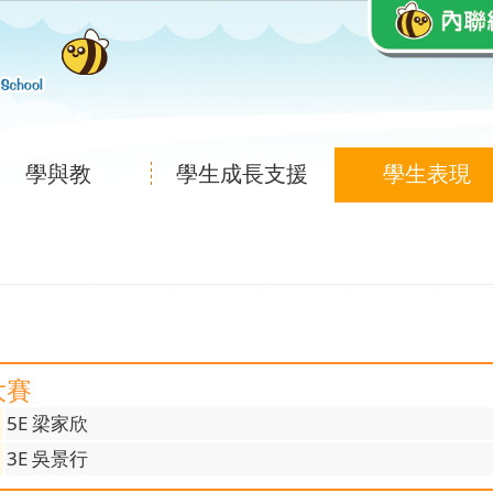
學與教
學生成長支援
學生表現
大賽
5E 梁家欣
3E 吳景行