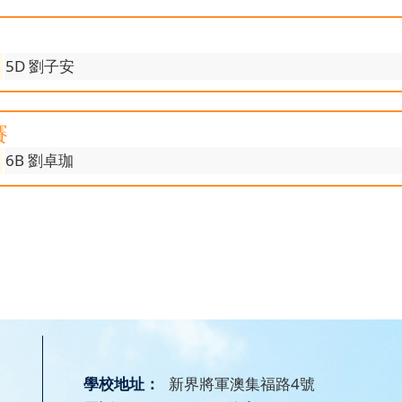
5D 劉子安
賽
6B 劉卓珈
學校地址：
新界將軍澳集福路4號