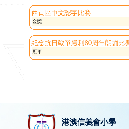
西貢區中文認字比賽
金獎
紀念抗日戰爭勝利80周年朗誦比
冠軍
港澳信義會小學