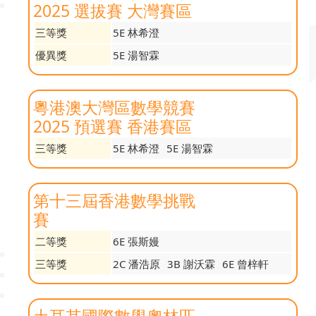
2025 選拔賽 大灣賽區
三等獎
5E 林希澄
優異獎
5E 湯智霖
粵港澳大灣區數學競賽
2025 預選賽 香港賽區
三等獎
5E 林希澄
5E 湯智霖
第十三屆香港數學挑戰
賽
二等獎
6E 張斯嫚
三等獎
2C 潘浩原
3B 謝沃霖
6E 曾梓軒