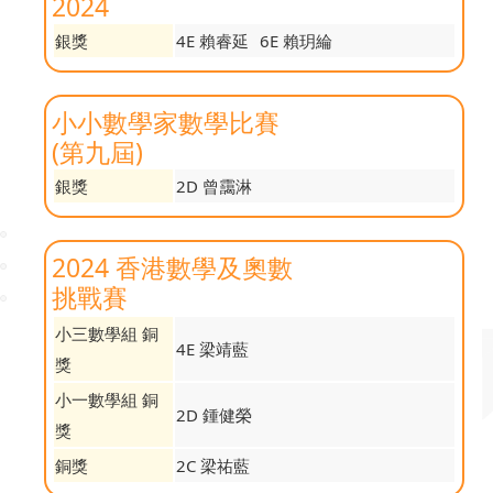
2024
銀獎
4E 賴睿延
6E 賴玥綸
小小數學家數學比賽
(第九屆)
銀獎
2D 曾靄淋
2024 香港數學及奧數
挑戰賽
小三數學組 銅
4E 梁靖藍
獎
小一數學組 銅
2D 鍾健榮
獎
銅獎
2C 梁祐藍