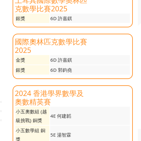
土耳其國際數學奧林匹
克數學比賽2025
銀獎
6D 許嘉錤
國際奧林匹克數學比賽
2025
金獎
6D 許嘉錤
銀獎
6D 郭鈞堯
2024 香港學界數學及
奧數精英賽
小五奧數組 (越
4E 何建韜
級挑戰) 銅獎
小五數學組 銅
5E 湯智霖
獎