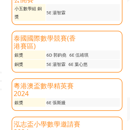
小五數學組 銅
5E 湯智霖
獎
泰國國際數學競賽(香
港賽區)
銀獎
6D 郭鈞堯
6E 伍靖琪
銅獎
5E 湯智霖
6E 葉心悠
粵港澳盃數學精英賽
2024
銀獎
6E 張斯嫚
泓志盃小學數學邀請賽