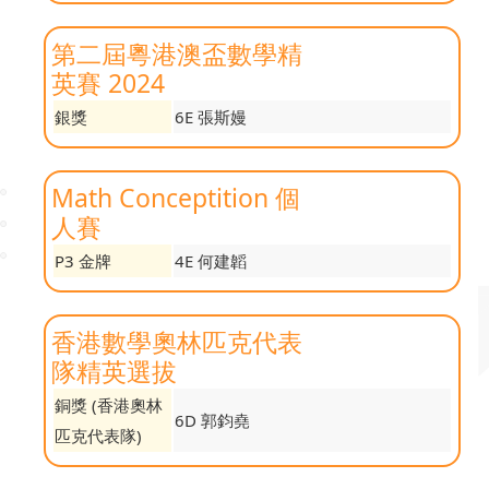
第二屆粵港澳盃數學精
英賽 2024
銀獎
6E 張斯嫚
Math Conceptition 個
人賽
P3 金牌
4E 何建韜
香港數學奧林匹克代表
隊精英選拔
銅獎 (香港奧林
6D 郭鈞堯
匹克代表隊)