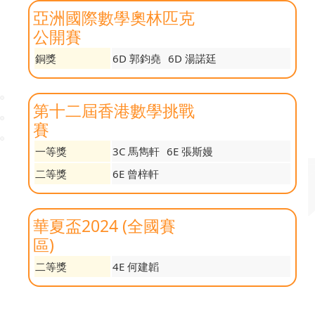
亞洲國際數學奧林匹克
公開賽
銅獎
6D 郭鈞堯
6D 湯諾廷
第十二屆香港數學挑戰
賽
一等獎
3C 馬雋軒
6E 張斯嫚
二等獎
6E 曾梓軒
華夏盃2024 (全國賽
區)
二等獎
4E 何建韜