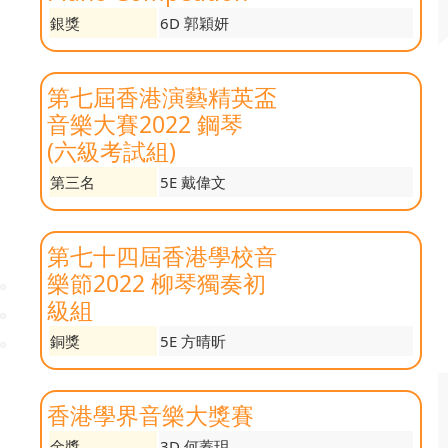
銀獎
6D 郭穎妍
第七屆香港演藝精英盃
音樂大賽2022 鋼琴
(六級考試組)
第三名
5E 戴偉文
第七十四屆香港學校音
樂節2022 柳琴獨奏初
級組
銅獎
5E 方晴昕
香港學界音樂大獎賽
金獎
3D 何蓁玥