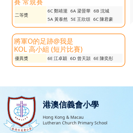
賽 常規賽
6C 鄭靖瀧
6A 梁晉華
6B 沈城
二等獎
5A 黃泰然
5E 王欣頌
6C 陳君豪
將軍O的足跡@我是
KOL 高小組 (短片比賽)
優異獎
6E 江卓穎
6D 曾天頴
6E 陳奕彤
港澳信義會小學
Hong Kong & Macau
Lutheran Church Primary School