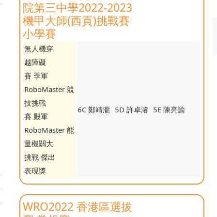
院第三中學2022-2023
機甲大師(西貢)挑戰賽
小學賽
無人機穿
越障礙
賽 季軍
RoboMaster 競
技挑戰
6C 鄭靖瀧
5D 許卓濬
5E 陳亮諭
賽 殿軍
RoboMaster 能
量機關大
挑戰 傑出
表現獎
WRO2022 香港區選拔