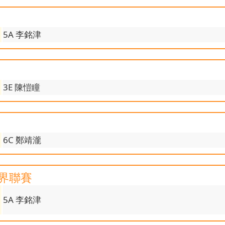
5A 李銘津
3E 陳愷瞳
6C 鄭靖瀧
學界聯賽
5A 李銘津