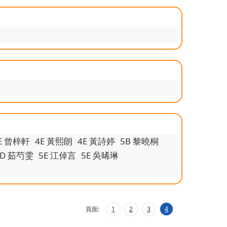
E 曾梓軒
4E 黃熙朗
4E 黃詩婷
5B 黎曉桐
5D 茹芍雯
5E 江倬言
5E 吳晞琳
頁面:
1
2
3
4