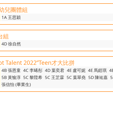
 幼兒團體組
1A 王思穎
台組
4D 徐自然
 Talent 2022”Teen才大比拼
4B 張恩童
4C 李晞彤
4D 葉奕君
4E 盧可妮
4E 馬鎧琪
4
5B 黃愉淳
5C 黎陞希
5C 王芷霖
5C 葉翠堯
5D 陳祐嘉
張信怡 (畢業生)