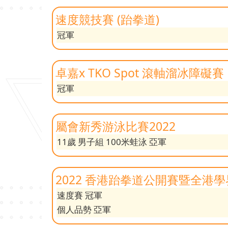
速度競技賽 (跆拳道)
冠軍
卓嘉x TKO Spot 滾軸溜冰障礙賽
冠軍
屬會新秀游泳比賽2022
11歲 男子組 100米蛙泳 亞軍
2022 香港跆拳道公開賽暨全港
速度賽 冠軍
個人品勢 亞軍