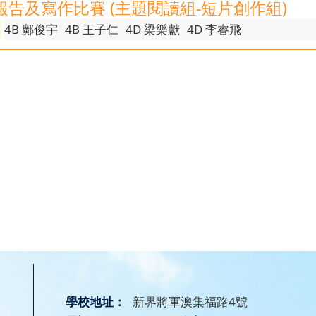
報告及寫作比賽 (主題閱讀組-短片創作組)
4B 鄺俊宇
4B 王子仁
4D 梁樂獻
4D 李睿飛
學校地址：
新界將軍澳集福路4號