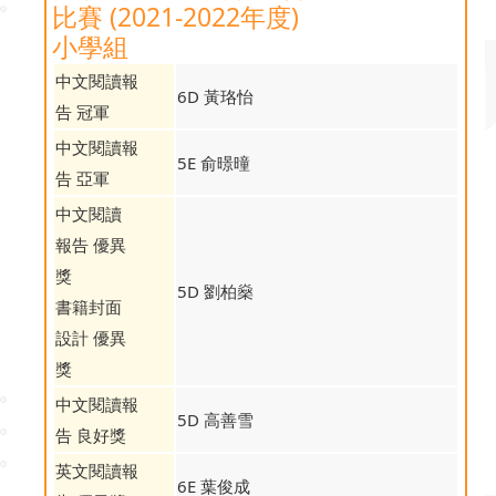
比賽 (2021-2022年度)
小學組
中文閱讀報
6D 黃珞怡
告 冠軍
中文閱讀報
5E 俞暻曈
告 亞軍
中文閱讀
報告 優異
獎
5D 劉柏燊
書籍封面
設計 優異
獎
中文閱讀報
5D 高善雪
告 良好獎
英文閱讀報
6E 葉俊成