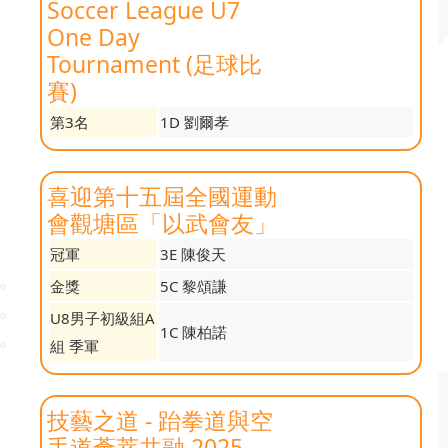
Soccer League U7
One Day
Tournament (足球比
賽)
第3名
1D 劉爾孝
喜迎第十五屆全國運動
會觀塘區「以武會友」
冠軍
3E 陳俊天
金獎
5C 黎頌謙
U8男子初級組A
1C 陳柏諾
組 季軍
技藝之道 - 跆拳道與空
手道薈萃共融 2025