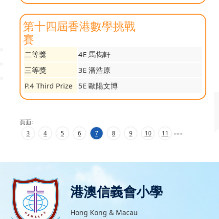
第十四屆香港數學挑戰
賽
二等獎
4E 馬雋軒
三等獎
3E 潘浩原
P.4 Third Prize
5E 歐陽文博
頁面:
…
…
3
4
5
6
7
8
9
10
11
港澳信義會小學
Hong Kong & Macau