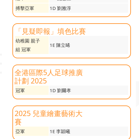
搏擊亞軍
1D 劉雅淳
「見疑即報」填色比賽
幼稚園 親子
1E 陳立晞
組 冠軍
全港區際5人足球推廣
計劃 2025
冠軍
1D 劉爾孝
2025 兒童繪畫藝術大
賽
亞軍
1E 李穎曦