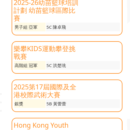
2025-26幼苗籃球培訓
計劃 幼苗籃球區際比
賽
男子組 亞軍
5C 陳卓飛
樂攀KIDS運動攀登挑
戰賽
高階組 冠軍
5C 洪楚珧
2025第17屆國際及全
港校際武術大賽
銀獎
5B 黃蕾蕾
Hong Kong Youth