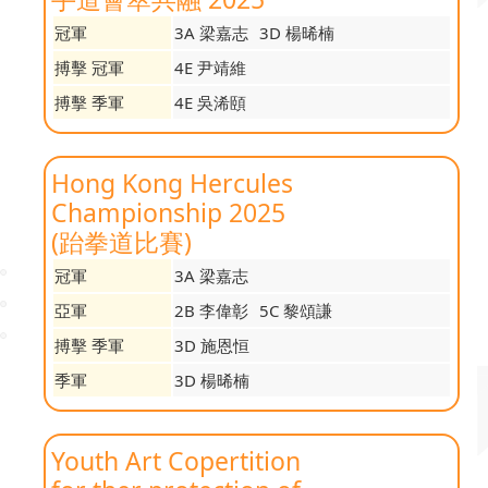
冠軍
3A 梁嘉志
3D 楊晞楠
搏擊 冠軍
4E 尹靖維
搏擊 季軍
4E 吳浠頤
Hong Kong Hercules
Championship 2025
(跆拳道比賽)
冠軍
3A 梁嘉志
亞軍
2B 李偉彰
5C 黎頌謙
搏擊 季軍
3D 施恩恒
季軍
3D 楊晞楠
Youth Art Copertition