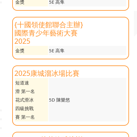
金獎
5E 高隼
{十國領使館聯合主辦}
國際青少年藝術大賽
2025
金獎
5E 高隼
2025康城溜冰場比賽
短道速
滑 第一名
花式滑冰
5D 陳樂悠
四級挑戰
賽 第一名